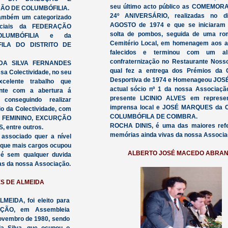
seu último acto público as COMEMO
ÇÃO DE COLUMBÓFILIA.
24º ANIVERSÁRIO, realizadas no 
ambém um categorizado
AGOSTO de 1974 e que se iniciara
ciais da FEDERAÇÃO
solta de pombos, seguida de uma r
LUMBÓFILIA e da
Cemitério Local, em homenagem aos a
ILA DO DISTRITO DE
falecidos e terminou com um a
confraternização no Restaurante Noss
 DA SILVA FERNANDES
qual fez a entrega dos Prémios da
sa Colectividade, no seu
Desportiva de 1974 e Homenageou JOS
xcelente trabalho que
actual sócio nº 1 da nossa Associaçã
nte com a abertura á
presente LICINIO ALVES em represe
conseguindo realizar
imprensa local e JOSÉ MARQUES da
io da Colectividade, com
COLUMBÓFILA DE COIMBRA.
L FEMININO, EXCURÇÃO
ROCHA DINIS, é uma das maiores refe
entre outros.
memórias ainda vivas da nossa Associa
associado quer a nível
l que mais cargos ocupou
ALBERTO JOSÉ MACEDO ABRAN
 é sem qualquer duvida
as da nossa Associação.
S DE ALMEIDA
IDA, foi eleito para
ÇÃO, em Assembleia
Novembro de 1980, sendo