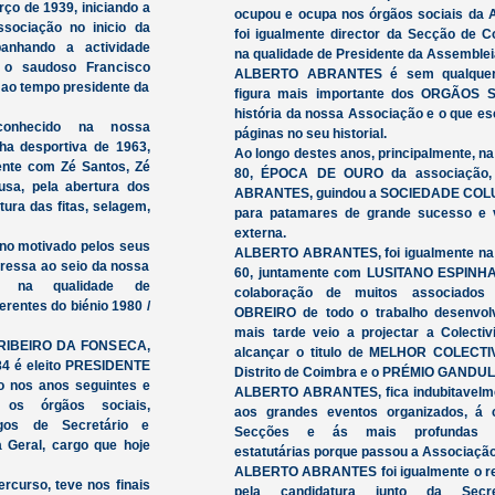
ço de 1939, iniciando a
ocupou e ocupa nos órgãos sociais da 
sociação no inicio da
foi igualmente director da Secção de Co
anhando a actividade
na qualidade de Presidente da Assemblei
 o saudoso Francisco
ALBERTO ABRANTES é sem qualquer
 ao tempo presidente da
figura mais importante dos ORGÃOS 
história da nossa Associação e o que e
nhecido na nossa
páginas no seu historial.
ha desportiva de 1963,
Ao longo destes anos, principalmente, n
mente com Zé Santos, Zé
80, ÉPOCA DE OURO da associação
usa, pela abertura dos
ABRANTES, guindou a SOCIEDADE COL
tura das fitas, selagem,
para patamares de grande sucesso e vi
externa.
gno motivado pelos seus
ALBERTO ABRANTES, foi igualmente na
gressa ao seio da nossa
60, juntamente com LUSITANO ESPINH
do na qualidade de
colaboração de muitos associados
entes do biénio 1980 /
OBREIRO de todo o trabalho desenvol
mais tarde veio a projectar a Colectiv
RIBEIRO DA FONSECA,
alcançar o titulo de MELHOR COLECT
/84 é eleito PRESIDENTE
Distrito de Coimbra e o PRÉMIO GANDUL
 nos anos seguintes e
ALBERTO ABRANTES, fica indubitavelme
os órgãos sociais,
aos grandes eventos organizados, á 
gos de Secretário e
Secções e ás mais profundas al
 Geral, cargo que hoje
estatutárias porque passou a Associação
ALBERTO ABRANTES foi igualmente o r
rcurso, teve nos finais
pela candidatura junto da Secr