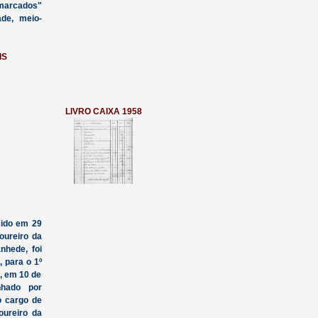
marcados"
ade, meio-
IS
LIVRO CAIXA 1958
ido em 29
oureiro da
nhede, foi
 para o 1º
, em 10 de
hado por
o cargo de
oureiro da