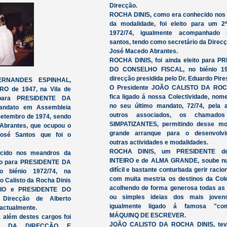
Direcção.
ROCHA DINIS, como era conhecido nos
da modalidade, foi eleito para um 2
1972/74, igualmente acompanhado
santos, tendo como secretário da Direcç
José Macedo Abrantes.
ROCHA DINIS, foi ainda eleito para 
DO CONSELHO FISCAL, no biénio 19
direcção presidida pelo Dr. Eduardo Pire
ERNANDES ESPINHAL,
O Presidente JOÃO CALISTO DA ROC
RO de 1947, na Vila de
fica ligado á nossa Colectividade, no
o para PRESIDENTE DA
no seu último mandato, 72/74, pela 
andato em Assembleia
outros associados, os chamado
 Setembro de 1974, sendo
SIMPATIZANTES, permitindo desse mo
Abrantes, que ocupou o
grande arranque para o desenvolv
José Santos que foi o
outras actividades e modalidades.
ROCHA DINIS, um PRESIDENTE 
cido nos meandros da
INTEIRO e de ALMA GRANDE, soube nu
leito para PRESIDENTE DA
difícil e bastante conturbada gerir raci
 biénio 1972/74, na
com muita mestria os destinos da Cole
o Calisto da Rocha Dinis
acolhendo de forma generosa todas as
RIO e PRESIDENTE DO
ou simples ideias dos mais jovens
irecção de Alberto
igualmente ligado á famosa "co
 actualmente.
MÁQUINQ DE ESCREVER.
além destes cargos foi
JOÃO CALISTO DA ROCHA DINIS, te
NTE DA DIRECÇÃO E