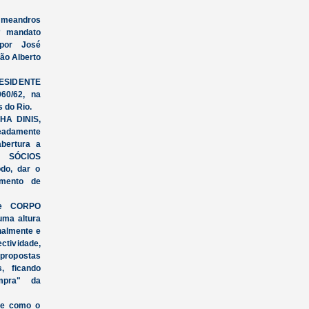
 meandros
º mandato
 por José
ão Alberto
PRESIDENTE
60/62, na
s do Rio.
HA DINIS,
meadamente
abertura a
s SÓCIOS
do, dar o
imento de
de CORPO
ma altura
onalmente e
ctividade,
 propostas
, ficando
mpra" da
ve como o