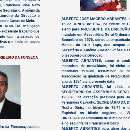
a Silva, que ocupou o
e, Francisco José Neto
o Secretário, António da
esoureiro da Direcção e
ALBERTO JOSÉ MACEDO ABRANTES, n
tes e Casas de Melo.
15 de JUNHO de 1947, na cidade de Co
E ALMEIDA, fica ligado
eleito para PRESIDENTE DA DIRECÇÃO,
o excelente trabalho que
mandato em Assembleia Geral Ordinária
nte com a criação de
Setembro de 1976, sendo acompanhado
vas e o inicio de novas
Manuel da Cruz Lapa, que ocupou o
ube.
Secretário e António Alberto Simões Bes
o tesoureiro da Direcção.
RIBEIRO DA FONSECA
ALBERTO ABRANTES, como é conhe
meandros da modalidade, foi eleito p
mandatos 1978/80, assumindo os de
Associação na qualidade de PRESIDEN
ano de 1984 até á presente data.
ALBERTO ABRANTES, foi ainda el
SECRETÁRIO DA ASSEMBLEIA GERAL, 
1968/70, na direcção presidida pelo Jo
Fernandes Carvalho, SECRETÁRIO DA 
Rocha Dinis, no biénio de 72/74 e d
Espinhal no biénio seguinte e 
DIRECÇÃO de Raimundo de Almeida no bi
e no seguinte de Francisco Ribeiro.
iro da Fonseca, nasceu
ALBERTO ABRANTES para além dos c