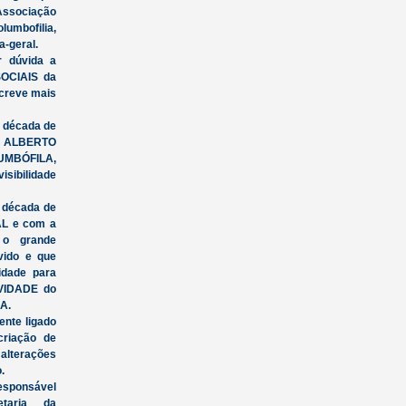
Associação
lumbofilia,
a-geral.
 dúvida a
SOCIAIS da
screve mais
a década de
, ALBERTO
UMBÓFILA,
sibilidade
 década de
AL e com a
 o grande
vido e que
idade para
IVIDADE do
A.
nte ligado
criação de
terações
.
esponsável
etaria da