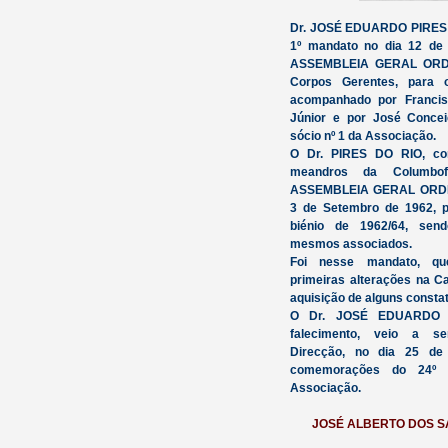
Dr. JOSÉ EDUARDO PIRES DO
1º mandato no dia 12 de
ASSEMBLEIA GERAL ORDIN
Corpos Gerentes, para o
acompanhado por Francis
Júnior e por José Concei
sócio nº 1 da Associação.
O Dr. PIRES DO RIO, co
meandros da Columbofi
ASSEMBLEIA GERAL ORDINÁ
3 de Setembro de 1962, 
biénio de 1962/64, sen
mesmos associados.
Foi nesse mandato, q
primeiras alterações na 
aquisição de alguns consta
O Dr. JOSÉ EDUARDO 
falecimento, veio a s
Direcção, no dia 25 de
comemorações do 24º A
Associação.
JOSÉ ALBERTO DOS 