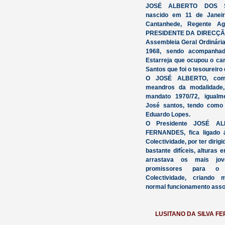
JOSÉ ALBERTO DOS S
nascido em 11 de Janeir
Cantanhede, Regente Agr
PRESIDENTE DA DIRECÇÃO,
Assembleia Geral Ordinári
1968, sendo acompanhad
Estarreja que ocupou o ca
Santos que foi o tesoureiro
O JOSÉ ALBERTO, como
meandros da modalidade,
mandato 1970/72, igual
José santos, tendo como 
Eduardo Lopes.
O Presidente JOSÉ A
FERNANDES, fica ligado 
Colectividade, por ter diri
bastante difíceis, alturas 
arrastava os mais jov
promissores para o 
Colectividade, criando 
normal funcionamento assoc
LUSITANO DA SILVA F