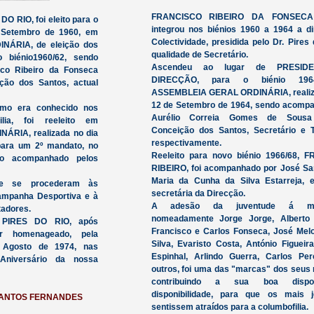
FRANCISCO RIBEIRO DA FONSECA
 RIO, foi eleito para o
integrou nos biénios 1960 a 1964 a d
 Setembro de 1960, em
Colectividade, presidida pelo Dr. Pires
ÁRIA, de eleição dos
qualidade de Secretário.
 biénio1960/62, sendo
Ascendeu ao lugar de PRESID
co Ribeiro da Fonseca
DIRECÇÃO, para o biénio 196
ção dos Santos, actual
ASSEMBLEIA GERAL ORDINÁRIA, realiza
12 de Setembro de 1964, sendo acomp
mo era conhecido nos
Aurélio Correia Gomes de Sous
lia, foi reeleito em
Conceição dos Santos, Secretário e T
RIA, realizada no dia
respectivamente.
para um 2º mandato, no
Reeleito para novo biénio 1966/68, 
do acompanhado pelos
RIBEIRO, foi acompanhado por José Sa
Maria da Cunha da Silva Estarreja, e
ue se procederam às
secretária da Direcção.
Campanha Desportiva e à
A adesão da juventude á mod
tadores.
nomeadamente Jorge Jorge, Alberto 
PIRES DO RIO, após
Francisco e Carlos Fonseca, José Melo
er homenageado, pela
Silva, Evaristo Costa, António Figueira
 Agosto de 1974, nas
Espinhal, Arlindo Guerra, Carlos Per
niversário da nossa
outros, foi uma das "marcas" dos seus
contribuindo a sua boa disp
disponibilidade, para que os mais 
SANTOS FERNANDES
sentissem atraídos para a columbofilia.