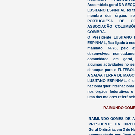
Assembleia-geral DA SEC
LUSITANO ESPINHAL foi t
membro dos órgãos so
PORTUGUESA DE CO
ASSOCIAÇÃO COLUMBÓF
COIMBRA.
O Presidente LUSITANO
ESPINHAL, fica ligado á nos
mandato, 74/76, pelo e
desenvolveu, nomeadame
comunidade em geral, 
algumas actividades no se
destaque para o FUTEBO
A SALVA TERRA DE MAGOS, 
LUSITANO ESPINHAL, é o 
nacional quer internaciona
nos órgãos federativos e
uma das maiores referênci
RAIMUNDO GOME
RAIMUNDO GOMES DE ALME
PRESIDENTE DA DIREC
Geral Ordinária, em 3 de 