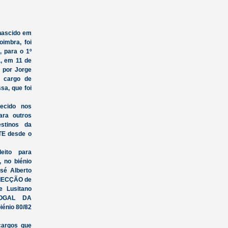
ascido em
imbra, foi
 para o 1º
, em 11 de
 por Jorge
 cargo de
sa, que foi
cido nos
ara outros
stinos da
TE desde o
eito para
no biénio
sé Alberto
DIECÇÃO de
e Lusitano
VOGAL DA
énio 80/82
argos que