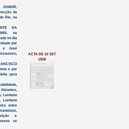
 JUNIOR,
irecção da
 do Rio, na
ENTE DA
4/66, na
da no dia
anhado por
a e José
esoureiro,
ACTA DE 10 SET
1958
FRANCISCO
ntos e por
leita para
alidade,
Abrantes,
, Lusitano
, Lusitano
eira entre
 mandatos,
osição e
jovens se