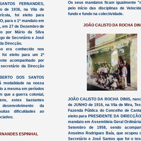
Os seus mandatos ficam igualmente "
ANTOS FERNANDES,
pelo início das disciplinas de Velocid
o de 1936, na Vila de
fundo e fundo na colectividade.
ícola, foi eleito para
 para o 1º mandato em
JOÃO CALISTO DA ROCHA DIN
a, em 27 de Dezembro de
o por Mário da Silva
rgo de Secretário e José
 da Direcção.
 era conhecido nos
 foi eleito para um 2º
mente acompanhado por
secretário da Direcção
LBERTO DOS SANTOS
á modalidade na nossa
gido a mesma em períodos
em que a guerra colonial,
JOÃO CALISTO DA ROCHA DINIS, nasc
ens, estes bastantes
de JUNHO de 1916, na Vila de Mira, Tes
desenvolvimento da
Fazenda Pública do Concelho de Canta
muitas dificuldades ao
eleito para PRESIDENTE DA DIRECÇÃO,
iativo.
mandato em Assembleia Geral Ordinária
Setembro de 1958, sendo acompan
Anselmo Rodrigues Baía, que ocupou 
ERNANDES ESPINHAL
Secretário e José Santos que foi o tes