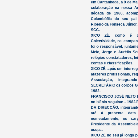
em Cantanhede, a 9 de Mar
colaboração na nossa As
década de 1960, acomp
Columbófila do seu pai
Ribeiro da Fonseca Júnior,
SCC.
XICO ZÉ, como é co
Colectividade, na campan
foi o responsável, junta
Melo, Jorge e Aurélio So
relógios constatadores, lei
contas e classificações.
XICO ZÉ, após um interre
afazeres profissionais, re
Associação, integran
SECRETÁRIO os corpos Ger
1982.
FRANCISCO JOSÉ NETO 
no biénio seguinte - 1982
DA DIRECÇÃO, integrando
até á presente data 
nomeadamente, os car
Presidente da Assembleia
ocupa.
XICO ZÉ no seu já longo pe