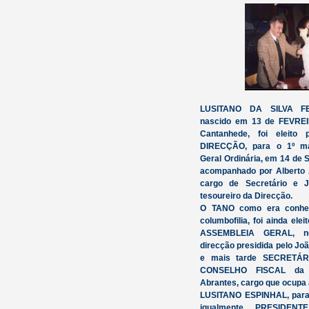
LUSITANO DA SILVA F
nascido em 13 de FEVREI
Cantanhede, foi eleit
DIRECÇÃO, para o 1º m
Geral Ordinária, em 14 de
acompanhado por Alberto 
cargo de Secretário e 
tesoureiro da Direcção.
O TANO como era conhe
columbofilia, foi ainda e
ASSEMBLEIA GERAL, no
direcção presidida pelo Joã
e mais tarde SECRETÁ
CONSELHO FISCAL da D
Abrantes, cargo que ocupa
LUSITANO ESPINHAL, para 
igualmente PRESIDE