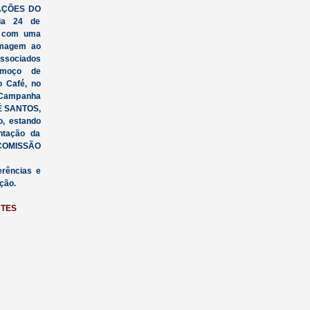
RAÇÕES DO
dia 24 de
m com uma
omagem ao
ssociados
lmoço de
o Café, no
 Campanha
É SANTOS,
o, estando
ntação da
 COMISSÃO
rências e
ção.
TES