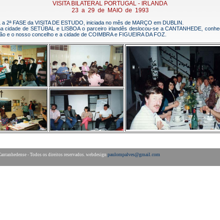
VISITA BILATERAL PORTUGAL - IRLANDA
23 a 29 de MAIO de 1993
L a 2ª FASE da VISITA DE ESTUDO, iniciada no mês de MARÇO em DUBLIN.
 na cidade de SETÚBAL e LISBOA o parceiro irlandês deslocou-se a CANTANHEDE, conhe
ção e o nosso concelho e a cidade de COIMBRA e FIGUEIRA DA FOZ.
paulompalves@gmail.com
ntanhedense - Todos os direitos reservados.
webdesign