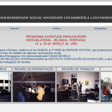
historial
troféus
fotografias
PROGRAMA JUVENTUDE PARA A EUROPA
VISITA BILATERAL - IRLANDA - PORTUGAL
14 a 20 de MARÇO de 1993
ara a Europa, realizou-se em DUBLIN, A 1ª FASE da VISITA DE ESTUDO, que proporcionou 
formas de trabalho de algumas associações locais.
itiva Portuguesa e foi representada pelo CASAS DE MELO.
DE RELAÇÕES INTERNACIONAIS do INSTITUTO PORTUGUÊS DA JUVENTUDE, a deslocaç
 Delegação de Setúbal.
BLIN
REUNIÃO DE APRESENTAÇÃO
REUNIÃO DE TRABALHO