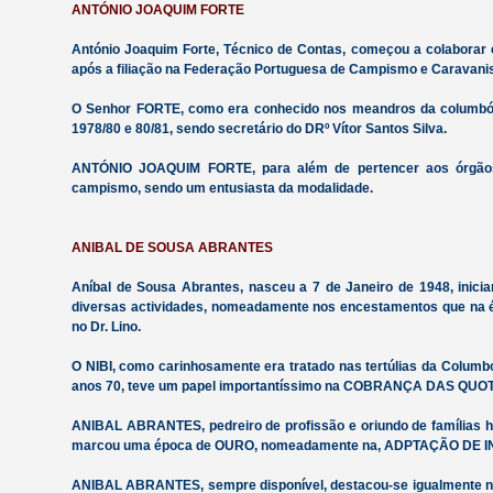
ANTÓNIO JOAQUIM FORTE
António Joaquim Forte, Técnico de Contas, começou a colabor
após a filiação na Federação Portuguesa de Campismo e Caravani
O Senhor FORTE, como era conhecido nos meandros da columbófi
1978/80 e 80/81, sendo secretário do DRº Vítor Santos Silva.
ANTÓNIO JOAQUIM FORTE, para além de pertencer aos órgãos s
campismo, sendo um entusiasta da modalidade.
ANIBAL DE SOUSA ABRANTES
Aníbal de Sousa Abrantes, nasceu a 7 de Janeiro de 1948, inicia
diversas actividades, nomeadamente nos encestamentos que na épo
no Dr. Lino.
O NIBI, como carinhosamente era tratado nas tertúlias da Columbo
anos 70, teve um papel importantíssimo na COBRANÇA DAS QUOT
ANIBAL ABRANTES, pedreiro de profissão e oriundo de famílias h
marcou uma época de OURO, nomeadamente na, ADPTAÇÃO DE INST
ANIBAL ABRANTES, sempre disponível, destacou-se igualmente n