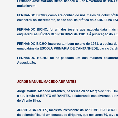
Fernando José Mariano Bicho, nasceu a 3 de Novembro de 1963 e
muito jovem.
FERNANDO BICHO, como era conhecido nos meios da columbófila
colaborou no incremento, nesse ano, da prática do XADREZ n
FERNANDO BICHO, foi um dos jovens que naquela data mais 
enquadrou as FÉRIAS DESPORTIVAS de 1981 e á publicação do X
FERNANDO BICHO, integrou também no ano de 1981, a equipa de
uma cabine da ESCOLA PRIMÁRIA DE CANTANHEDE, para o Jardim
FERNANDO BICHO, foi no passado um dos maiores colaborad
Associação.
JORGE MANUEL MACEDO ABRANTES
Jorge Manuel Macedo Abrantes, nasceu a 28 de Março de 1950, inic
o seu irmão ALBERTO ABRANTES, colaborando nas diversas acti
de Virgílio Silva.
JORGE ABRANTES, foi eleito Presidente da ASSEMBLEIA GERAL d
da columbofilia, foi um destacado dirigente, que nos anos 70, tev