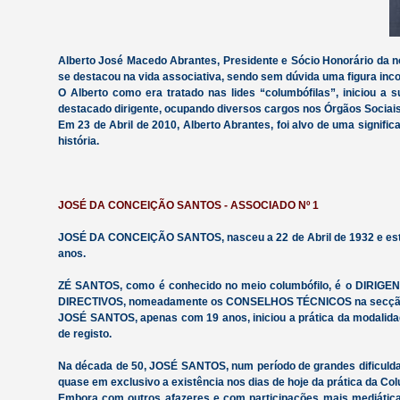
Alberto José Macedo Abrantes, Presidente e Sócio Honorário da no
se destacou na vida associativa, sendo sem dúvida uma figura inc
O Alberto como era tratado nas lides “columbófilas”, iniciou a
destacado dirigente, ocupando diversos cargos nos Órgãos Sociai
Em 23 de Abril de 2010, Alberto Abrantes, foi alvo de uma signif
história.
JOSÉ DA CONCEIÇÃO SANTOS - ASSOCIADO Nº 1
JOSÉ DA CONCEIÇÃO SANTOS, nasceu a 22 de Abril de 1932 e está
anos.
ZÉ SANTOS, como é conhecido no meio columbófilo, é o DIRIGE
DIRECTIVOS, nomeadamente os CONSELHOS TÉCNICOS na secção 
JOSÉ SANTOS, apenas com 19 anos, iniciou a prática da modalida
de registo.
Na década de 50, JOSÉ SANTOS, num período de grandes dificulda
quase em exclusivo a existência nos dias de hoje da prática da Col
Embora com outros afazeres e com participações mais mediátic