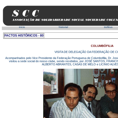
inicio
historial
troféus
FACTOS HISTÓRICOS - 80
COLUMBÓFILIA
VISITA DE DELEGAÇÃO DA FEDERAÇÃO DE C
Acompanhados pelo Vice Presidente da Federação Portuguesa de Columbofilia, Dr. Jo
visitou a sede social do nosso clube, sendo recebidos, por JOSÉ SANTOS, 
ALBERTO ABRANTES, CASAS DE MELO e LICINIO ALVES, re