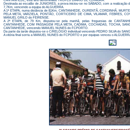
Destinada ao escalão de JUNIORES, a prova iniciou-se no SÁBADO, com a realização 
7,7Km, vencendo a equipa do ALGUERRA.
A 1ª ETAPA, numa distância de 81Km, CANTANHEDE, OURENTÃ, CORDINHÃ, MUR
PELA META, VARZIELA, PONTÃO, CORTICEIRO DE CIMA, VILAMAR, FEBRES, COV
MANUEL GRILO do FEIRENSE.
A 2ª ETAPA, de 79 Km, disputou-se pela manhã, pelas freguesias de CAN
CANTANHEDE, COM PASSAGEM PELA META, CADIMA, COCHADAS, TOCHA, SANGU
CANTANHEDE, vencendo MANUEL NUNES do FCPORTO.
Da parte da tarde disputou-se o C/RELÓGIO individual vencendo PEDRO SILVA do SA
A vitória final sorriu a MANUEL NUNES do FCPORTO e por equipas venceu o ALGU