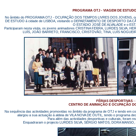
PROGRAMA OTJ - VIAGEM DE ESTUDO 
No âmbito do PROGRAMA OTJ - OCUPAÇÃO DOS TEMPOS LIVRES DOS JOVENS, os anim
DE ESTUDO á cidade de LISBOA, visitando o DEPARTAMENTO DE DESPORTO DA CÂ
O ESTÁDIO JOSÉ DE ALVALADE e o ES
Participaram nesta visita, os jovens animadores CRISTINA FERRA, LURDES SILVA
LUÍS, JOÃO BARRETO, FRANCISCO, CRISTÓVÃO, TINA, LUÍS NOGUEIR
FÉRIAS DESPORTIVAS - 
CENTRO DE ANIMAÇÃO E OCUPAÇÃO DO
Na sequência das actividades promovidas no âmbito da programa de OTJ e tendo em con
alargou a sua actuação á aldeia de VILA NOVA DE OUTIL, tendo o program
Para além das actividades desportivas e culturais, foram re
Enquadraram o projecto LURDES SILVA, SÉRGIO MATOS, DORA MANS