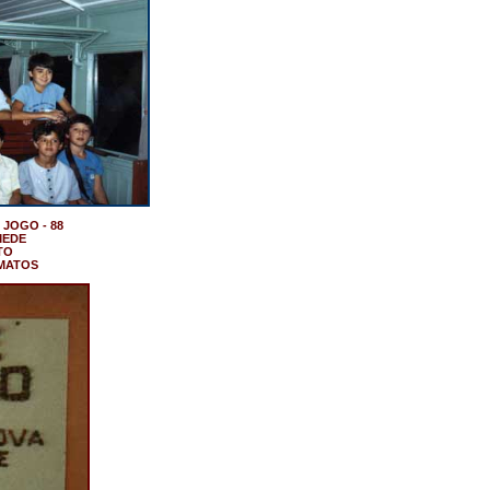
 JOGO - 88
MEDE
TO
 MATOS