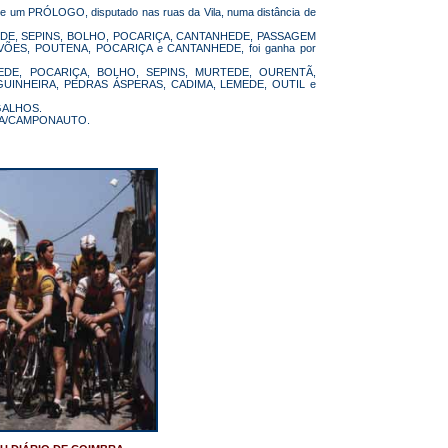
de um PRÓLOGO, disputado nas ruas da Vila, numa distância de
TEDE, SEPINS, BOLHO, POCARIÇA, CANTANHEDE, PASSAGEM
ÕES, POUTENA, POCARIÇA e CANTANHEDE, foi ganha por
TANHEDE, POCARIÇA, BOLHO, SEPINS, MURTEDE, OURENTÃ,
INHEIRA, PEDRAS ÁSPERAS, CADIMA, LEMEDE, OUTIL e
NGALHOS.
ERRA/CAMPONAUTO.