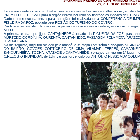
3º GRANDE PRÉMIO DE CANTANHEDE/TROFÉ
28, 29 E 30 de JUNHO de 
Tendo em conta os êxitos obtidos, nas anteriores voltas ao concelho, a secção de c
PRÉMIO DE CICLISMO para a região centro incluindo no itinerário as cidades de 
Dado o interesse da prova para a região, foi realizada uma CONFERÊNCIA DE IM
FIGUEIRA DA FOZ, apoiada pela REGIÃO DE TURISMO DO CENTRO.
Destinado ao escalão de juniores, a prova iniciou-se com a realização de um prólogo,
MOTA.
A primeira etapa, que ligou CANTANHEDE á cidade da FIGUEIRA DA FOZ, pas
MURTEDE, CORDINHÃ, OURENTÃ, CANTANHEDE, PASSAGEM PELA META, ARAZEDE
do ALGUERRA.
No dia seguinte, disputou-se logo pela manhã, a 3ª etapa com saída e chegada a C
DO BAIRRO, COVÕES, CORTICEIRO DE CIMA, VILAMAR, FEBRES, CAMARNE
SANGUINHEIRA, TOCHA, ARAZADE e CANTANHEDE, cortando a meta em 1º lugar, no
C/RELÓGIO INDIVIDUAL de 10km, e que foi vencido por ANTÓNIO PESSOA DA COLU