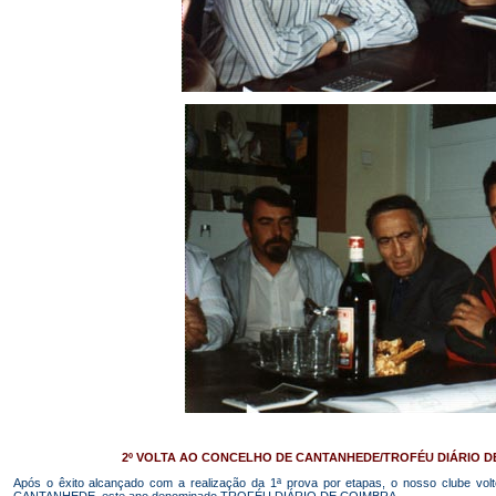
2º VOLTA AO CONCELHO DE CANTANHEDE/TROFÉU DIÁRIO DE C
Após o êxito alcançado com a realização da 1ª prova por etapas, o nosso clube 
CANTANHEDE, este ano denominado TROFÉU DIÁRIO DE COIMBRA.