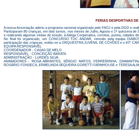
FERIAS DESPORTIVAS DE 
A nossa Associação aderiu a programa nacional organizado pelo FAOJ e pela DGD e r
Participaram 80 crianças, em dois turnos, nos meses de Julho, Agosto e 1ª quinzena de S
e realizando algumas visitas de estudo, á Adega Cooperativa, correios, purina, cida
No final foi organizado, um CONCURSO TOC ANDAR, vencido pela equipa DI
participação das crianças, exibiu-se a ORQUESTRA JUVENIL DE COVÕES e o KIT CARLOS
EQUIPA RESPONSÁVEL
COORDENADOR - CASAS DE MELO
RESPONSÁVEL - CONCEIÇÃO BARATA
ADMINISTRAÇÃO - LURDES SILVA
ANIMADORES - ROSA ABRANTES, SÉRGIO MATOS, FERREIRINHA, DIAMANTIN
ROSÁRIO FONSECA, ERMELINDA SEQUEIRA GORETTI FARMHOUSE e TERESA ALM