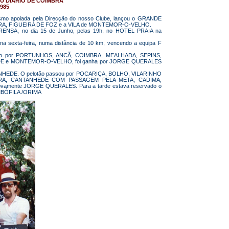
U DIÁRIO DE COIMBRA
1985
ilismo apoiada pela Direcção do nosso Clube, lançou o GRANDE
COIMBRA, FIGUEIRA DE FOZ e a VILA de MONTEMOR-O-VELHO.
PRENSA, no dia 15 de Junho, pelas 19h, no HOTEL PRAIA na
 na sexta-feira, numa distância de 10 km, vencendo a equipa F
sando por PORTUNHOS, ANCÃ, COIMBRA, MEALHADA, SEPINS,
 e MONTEMOR-O-VELHO, foi ganha por JORGE QUERALES
ANTANHEDE. O pelotão passou por POCARIÇA, BOLHO, VILARINHO
IRA, CANTANHEDE COM PASSAGEM PELA META, CADIMA,
vamente JORGE QUERALES. Para a tarde estava reservado o
MBÓFILA /ORIMA