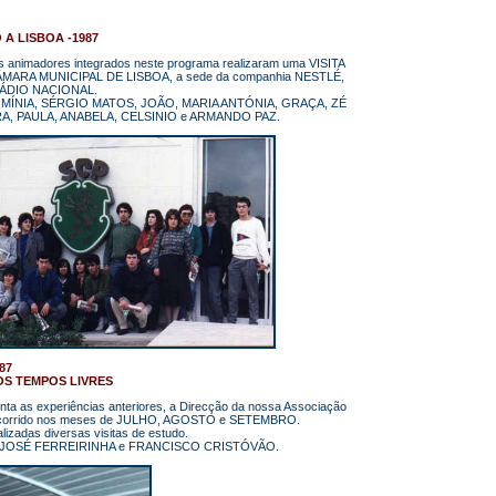
A LISBOA -1987
adores integrados neste programa realizaram uma VISITA
MARA MUNICIPAL DE LISBOA, a sede da companhia NESTLÉ,
TÁDIO NACIONAL.
, HERMÍNIA, SÉRGIO MATOS, JOÃO, MARIA ANTÓNIA, GRAÇA, ZÉ
A, PAULA, ANABELA, CELSINIO e ARMANDO PAZ.
87
S TEMPOS LIVRES
ta as experiências anteriores, a Direcção da nossa Associação
a decorrido nos meses de JULHO, AGOSTO e SETEMBRO.
alizadas diversas visitas de estudo.
O, JOSÉ FERREIRINHA e FRANCISCO CRISTÓVÃO.