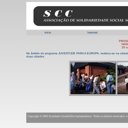
inicio
historial
PROG
HAN
20 a
No âmbito do programa JUVENTUDE PARA A EUROPA, realizou-se na cidade
duas cidades.
Copyright © 2006 Sociedade Columbófila Cantanhedense - Todos os direitos reservados.
w